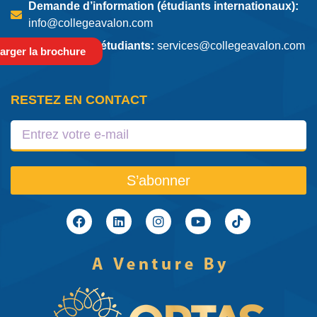
Demande d’information (étudiants internationaux):
info@collegeavalon.com
Services aux étudiants:
services@collegeavalon.com
arger la brochure
RESTEZ EN CONTACT
S’abonner