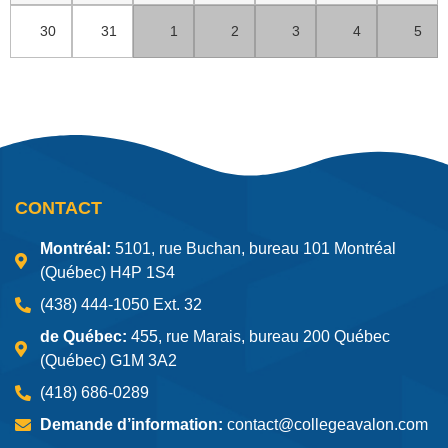
30
31
1
2
3
4
5
CONTACT
Montréal:
5101, rue Buchan, bureau 101 Montréal
(Québec) H4P 1S4
(438) 444-1050 Ext. 32
de Québec:
455, rue Marais, bureau 200 Québec
(Québec) G1M 3A2
(418) 686-0289
Demande d’information:
contact@collegeavalon.com