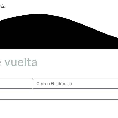
vés
 vuelta