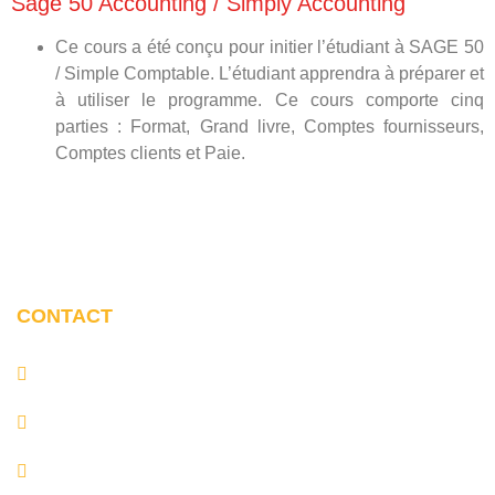
Sage 50 Accounting / Simply Accounting
Ce cours a été conçu pour initier l’étudiant à SAGE 50
/ Simple Comptable. L’étudiant apprendra à préparer et
à utiliser le programme. Ce cours comporte cinq
parties : Format, Grand livre, Comptes fournisseurs,
Comptes clients et Paie.
CONTACT
Montréal:
5101, rue Buchan, bureau 101 Montréal
(Québec) H4P 1S4
(438) 444-1050 Ext. 32
de Québec:
455, rue Marais, bureau 200 Québec
(Québec) G1M 3A2