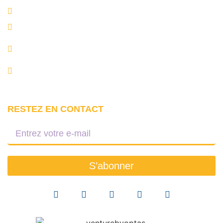
(418) 686-0289
Demande d’information:
contact@collegeavalon.com
Demande d’information (étudiants internationaux):
info@collegeavalon.com
Services aux étudiants:
services@collegeavalon.com
RESTEZ EN CONTACT
S’abonner